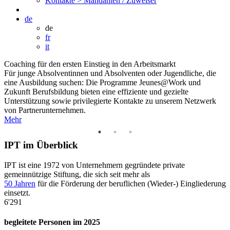
Kontakte >
Mandanten / Zuweiser
de
de
fr
it
Coaching für den ersten Einstieg in den Arbeitsmarkt
Zeigen Sie Ihr Potenzial auf
Eine massgeschneiderte Unterstützung
Für junge Absolventinnen und Absolventen oder Jugendliche, die
Wiederaufnahme einer Tätigkeit, die erste Stelle, die Suche nach
IPT stellt den Menschen in den Mittelpunkt und bietet konkrete und
eine Ausbildung suchen: Die Programme Jeunes@Work und
einer Ausbildung oder einem neuen beruflichen Impuls: IPT
nachhaltige Lösungen auf Basis der Ressourcenentwicklung. Ob bei
Zukunft Berufsbildung bieten eine effiziente und gezielte
unterstützt Sie dabei, personalisierte Lösungen als Antwort auf Ihre
der Personalbeschaffung oder im Personalmanagement, Sie
Unterstützung sowie privilegierte Kontakte zu unserem Netzwerk
beruflichen und persönlichen Herausforderungen zu entwickeln.
profitieren von gezielten Lösungen.
von Partnerunternehmen.
Mehr
Mehr
IPT im Überblick
IPT ist eine 1972 von Unternehmern gegründete private
gemeinnützige Stiftung, die sich seit mehr als
50 Jahren
für die Förderung der beruflichen (Wieder-) Eingliederung
einsetzt.
6'291
0
begleitete Personen im 2025
P